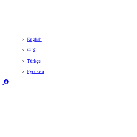
English
中文
Türkçe
Русский
Легенда
✔️
Полностью поддерживается Skydimo
🚨