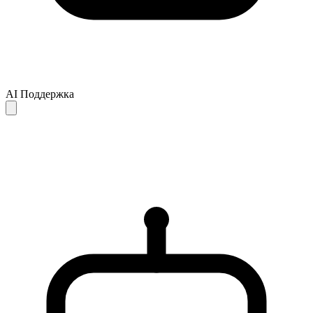
AI Поддержка
Ответы AI предоставляются только для справки и могут быть
неполными или неточными. Если ваш вопрос не решён,
рекомендуем обратиться в службу поддержки для получения
дальнейшей помощи.