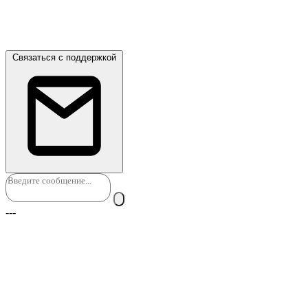
ниже контактный email. Мы автоматически приложим
текущий диалог, и наши инженеры свяжутся с вами как
можно скорее.
Связаться с поддержкой
---