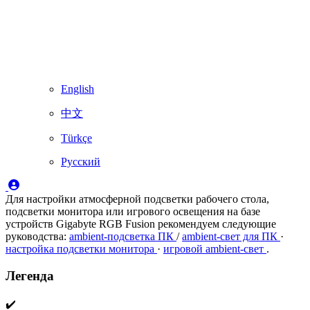
English
中文
Türkçe
Русский
Для настройки атмосферной подсветки рабочего стола,
подсветки монитора или игрового освещения на базе
устройств Gigabyte RGB Fusion рекомендуем следующие
руководства:
ambient‑подсветка ПК
/
ambient‑свет для ПК
·
настройка подсветки монитора
·
игровой ambient‑свет
.
Легенда
✔️