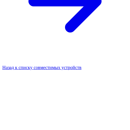
Назад к списку совместимых устройств
Зажигаем каждый луч вдохновения.
О нас
Продукты
Поддержка
Медиа
Телефон отдела продаж: