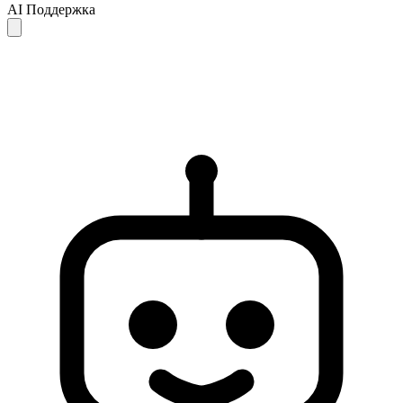
AI Поддержка
Ответы AI предоставляются только для справки и могут быть
неполными или неточными. Если ваш вопрос не решён,
рекомендуем обратиться в службу поддержки для получения
дальнейшей помощи.