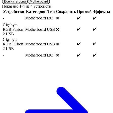
Все категории
Motherboard
Показано
1
-
4
из
4
устройств
Устройство
Категория
Тип
Сохранить
Прямой
Эффекты
✔️
✔️
-
Motherboard
I2C
❌
Gigabyte
✔️
✔️
RGB Fusion
Motherboard
USB
❌
2 USB
Gigabyte
✔️
✔️
RGB Fusion
Motherboard
USB
❌
2 USB
✔️
✔️
-
Motherboard
I2C
❌