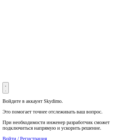
© 2022–2025 Shenzhen Light Universe Technology Co., Ltd. Все
права защищены. ICP №
粤ICP备2022114534号
Privacy Policy
Terms & Conditions
Security Statement
Войдите в аккаунт Skydimo.
Это помогает точнее отслеживать ваш вопрос.
При необходимости инженер разработчик сможет
подключиться напрямую и ускорить решение.
Войти / Регистрация