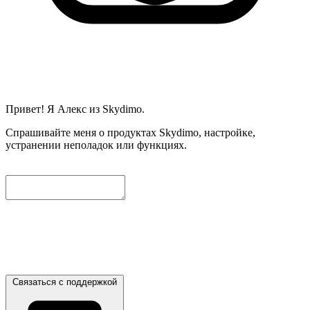
Привет! Я Алекс из Skydimo.
Спрашивайте меня о продуктах Skydimo, настройке,
устранении неполадок или функциях.
Чтобы мы могли помочь вам дальше, пожалуйста, оставьте
ниже контактный email. Мы автоматически приложим
текущий диалог, и наши инженеры свяжутся с вами как
можно скорее.
Связаться с поддержкой