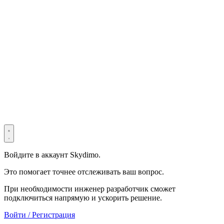
© 2022–2025 Shenzhen Light Universe Technology Co., Ltd. Все
права защищены. ICP №
粤ICP备2022114534号
Privacy Policy
Terms & Conditions
Security Statement
Войдите в аккаунт Skydimo.
Это помогает точнее отслеживать ваш вопрос.
При необходимости инженер разработчик сможет
подключиться напрямую и ускорить решение.
Войти / Регистрация