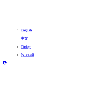
English
中文
Türkçe
Русский
Легенда
✔️
Полностью поддерживается Skydimo
🚨