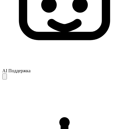
AI Поддержка
Ответы AI предоставляются только для справки и могут быть
неполными или неточными. Если ваш вопрос не решён,
рекомендуем обратиться в службу поддержки для получения
дальнейшей помощи.