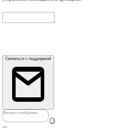
Чтобы мы могли помочь вам дальше, пожалуйста, оставьте
ниже контактный email. Мы автоматически приложим
текущий диалог, и наши инженеры свяжутся с вами как
можно скорее.
Связаться с поддержкой
---