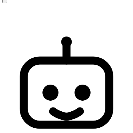
AI yanitlari yalnizca referans icindir ve eksik veya hatali olabilir.
Sorununuz cozulmezse, daha fazla destek icin lutfen insan destek
ekibiyle iletisime gecin.