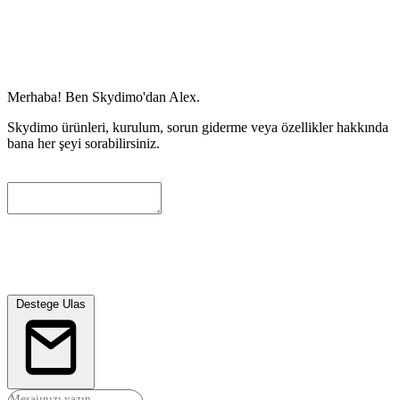
Merhaba! Ben Skydimo'dan Alex.
Skydimo ürünleri, kurulum, sorun giderme veya özellikler hakkında
bana her şeyi sorabilirsiniz.
Size daha fazla yardimci olabilmemiz icin lutfen asagida bir iletisim
e-postasi birakin. Mevcut gorusmeyi otomatik olarak ekleyecegiz ve
muhendislerimiz en kisa surede sizinle iletisime gececektir.
Destege Ulas