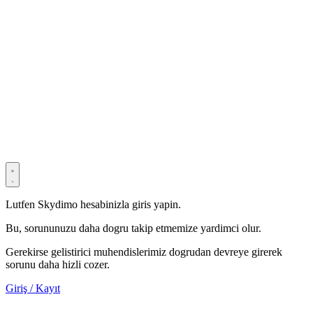
© 2022–2025 Shenzhen Light Universe Technology Co., Ltd. Tüm
hakları saklıdır. ICP No.
粤ICP备2022114534号
Privacy Policy
Terms & Conditions
Security Statement
Lutfen Skydimo hesabinizla giris yapin.
Bu, sorununuzu daha dogru takip etmemize yardimci olur.
Gerekirse gelistirici muhendislerimiz dogrudan devreye girerek
sorunu daha hizli cozer.
Giriş / Kayıt