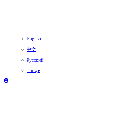
English
中文
Русский
Türkçe
Açıklama
✔️
Skydimo tarafından tam olarak desteklenir
🚨