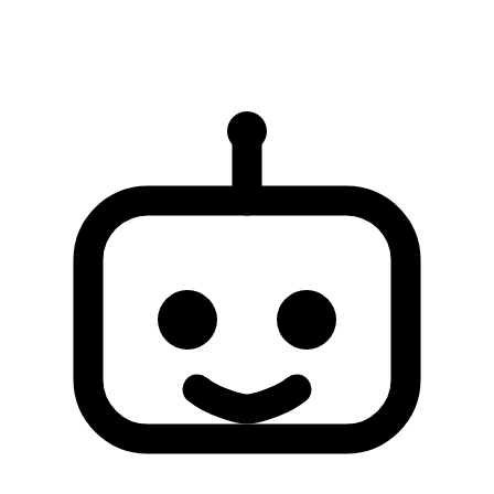
AI yanitlari yalnizca referans icindir ve eksik veya hatali olabilir.
Sorununuz cozulmezse, daha fazla destek icin lutfen insan destek
ekibiyle iletisime gecin.