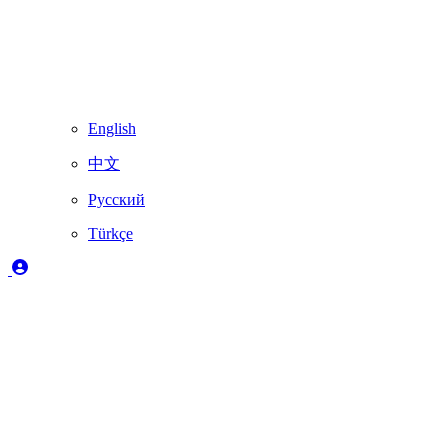
English
中文
Русский
Türkçe
Açıklama
✔️
Skydimo tarafından tam olarak desteklenir
🚨