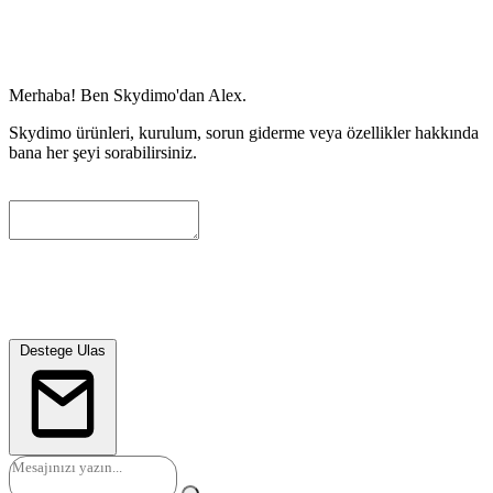
Merhaba! Ben Skydimo'dan Alex.
Skydimo ürünleri, kurulum, sorun giderme veya özellikler hakkında
bana her şeyi sorabilirsiniz.
Size daha fazla yardimci olabilmemiz icin lutfen asagida bir iletisim
e-postasi birakin. Mevcut gorusmeyi otomatik olarak ekleyecegiz ve
muhendislerimiz en kisa surede sizinle iletisime gececektir.
Destege Ulas