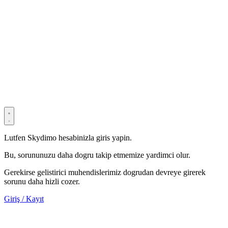
© 2022–2025 Shenzhen Light Universe Technology Co., Ltd. Tüm
hakları saklıdır. ICP No.
粤ICP备2022114534号
Privacy Policy
Terms & Conditions
Security Statement
Lutfen Skydimo hesabinizla giris yapin.
Bu, sorununuzu daha dogru takip etmemize yardimci olur.
Gerekirse gelistirici muhendislerimiz dogrudan devreye girerek
sorunu daha hizli cozer.
Giriş / Kayıt