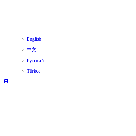
English
中文
Русский
Türkçe
Açıklama
✔️
Skydimo tarafından tam olarak desteklenir
🚨