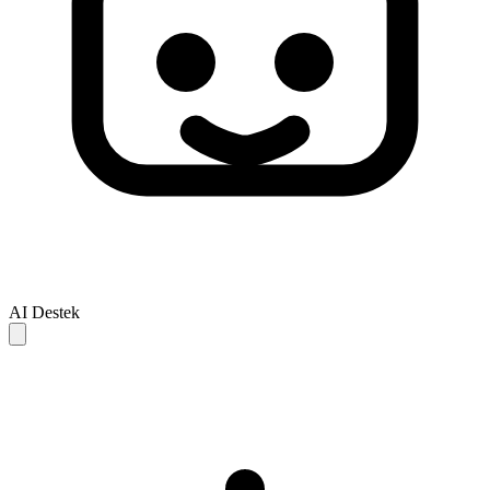
AI Destek
AI yanitlari yalnizca referans icindir ve eksik veya hatali olabilir.
Sorununuz cozulmezse, daha fazla destek icin lutfen insan destek
ekibiyle iletisime gecin.