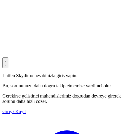
© 2022–2025 Shenzhen Light Universe Technology Co., Ltd. Tüm
hakları saklıdır. ICP No.
粤ICP备2022114534号
Privacy Policy
Terms & Conditions
Security Statement
Lutfen Skydimo hesabinizla giris yapin.
Bu, sorununuzu daha dogru takip etmemize yardimci olur.
Gerekirse gelistirici muhendislerimiz dogrudan devreye girerek
sorunu daha hizli cozer.
Giriş / Kayıt