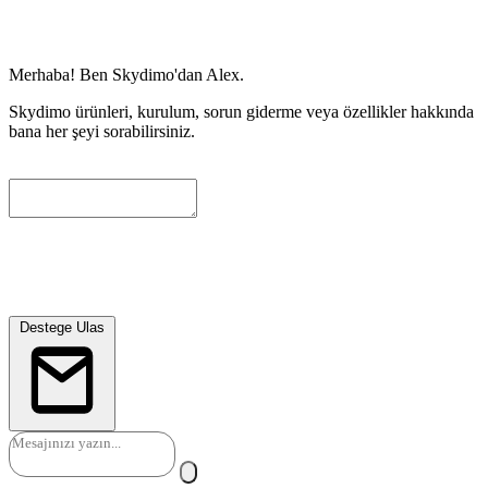
Merhaba! Ben Skydimo'dan Alex.
Skydimo ürünleri, kurulum, sorun giderme veya özellikler hakkında
bana her şeyi sorabilirsiniz.
Size daha fazla yardimci olabilmemiz icin lutfen asagida bir iletisim
e-postasi birakin. Mevcut gorusmeyi otomatik olarak ekleyecegiz ve
muhendislerimiz en kisa surede sizinle iletisime gececektir.
Destege Ulas