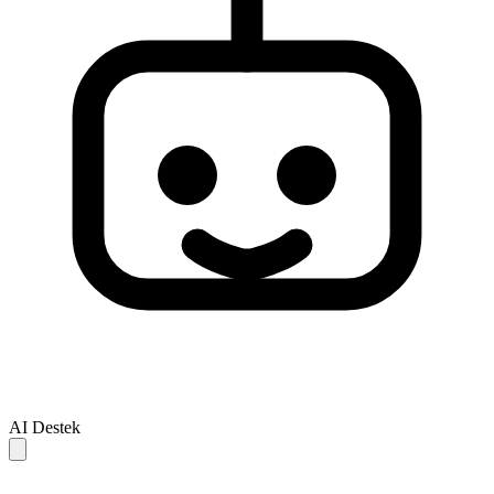
AI Destek
AI yanitlari yalnizca referans icindir ve eksik veya hatali olabilir.