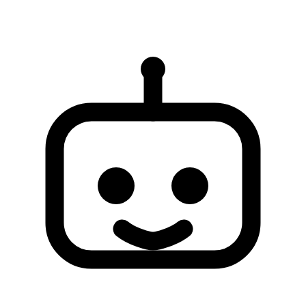
Sorununuz cozulmezse, daha fazla destek icin lutfen insan destek
ekibiyle iletisime gecin.