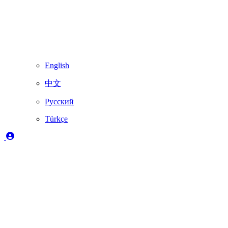
English
中文
Русский
Türkçe
Açıklama
✔️
Skydimo tarafından tam olarak desteklenir
🚨