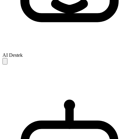
AI Destek
AI yanitlari yalnizca referans icindir ve eksik veya hatali olabilir.
Sorununuz cozulmezse, daha fazla destek icin lutfen insan destek
ekibiyle iletisime gecin.