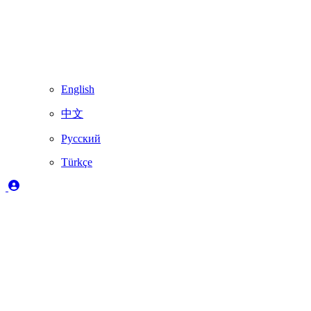
English
中文
Русский
Türkçe
Açıklama
✔️
Skydimo tarafından tam olarak desteklenir
🚨