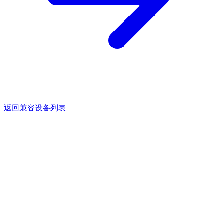
返回兼容设备列表
点亮灵感的每一束光。
关于
产品
支持与服务
媒体
销售热线：