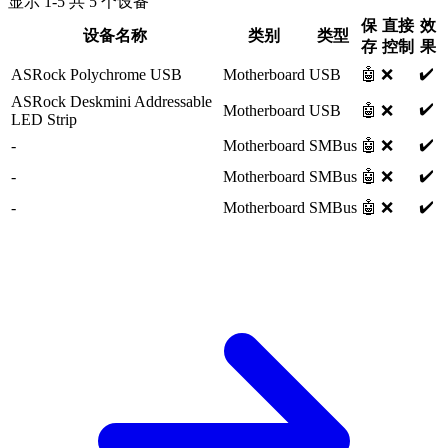
显示
1
-
5
共
5
个设备
保
直接
效
设备名称
类别
类型
存
控制
果
✔️
ASRock Polychrome USB
Motherboard
USB
🤖
❌
ASRock Deskmini Addressable
✔️
Motherboard
USB
🤖
❌
LED Strip
✔️
-
Motherboard
SMBus
🤖
❌
✔️
-
Motherboard
SMBus
🤖
❌
✔️
-
Motherboard
SMBus
🤖
❌