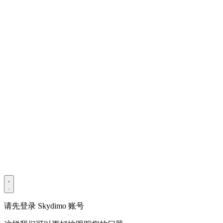
版权所有 © 2022–2025 深圳市光宇宙科技有限公司。保留所有
权利。
粤ICP备2022114534号
Privacy Policy
Terms & Conditions
Security Statement
请先登录 Skydimo 账号