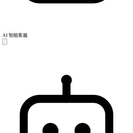
AI 智能客服
AI 回复仅供参考，可能存在不完整或不准确之处。如未能解
决您的问题，建议联系人工客服以获得进一步支持。