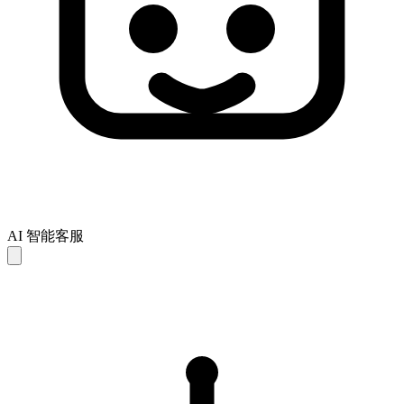
AI 智能客服
AI 回复仅供参考，可能存在不完整或不准确之处。如未能解
决您的问题，建议联系人工客服以获得进一步支持。