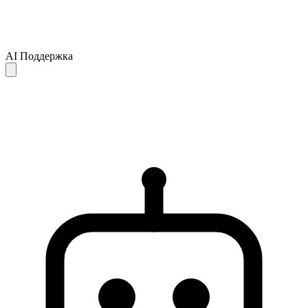
AI Поддержка
Ответы AI предоставляются только для справки и могут быть
неполными или неточными. Если ваш вопрос не решён,
рекомендуем обратиться в службу поддержки для получения
дальнейшей помощи.