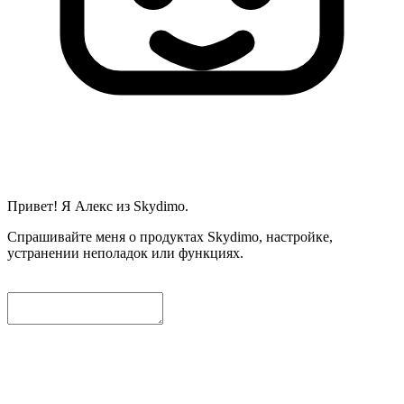
Привет! Я Алекс из Skydimo.
Спрашивайте меня о продуктах Skydimo, настройке,
устранении неполадок или функциях.
Чтобы мы могли помочь вам дальше, пожалуйста, оставьте
ниже контактный email. Мы автоматически приложим
текущий диалог, и наши инженеры свяжутся с вами как
можно скорее.