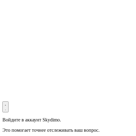
© 2022–2025 Shenzhen Light Universe Technology Co., Ltd. Все
права защищены. ICP №
粤ICP备2022114534号
Privacy Policy
Terms & Conditions
Security Statement
Войдите в аккаунт Skydimo.
Это помогает точнее отслеживать ваш вопрос.