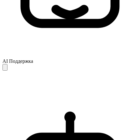
AI Поддержка
Ответы AI предоставляются только для справки и могут быть
неполными или неточными. Если ваш вопрос не решён,
рекомендуем обратиться в службу поддержки для получения
дальнейшей помощи.