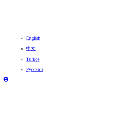
English
中文
Türkçe
Русский
Легенда
✔️
Полностью поддерживается Skydimo
🚨