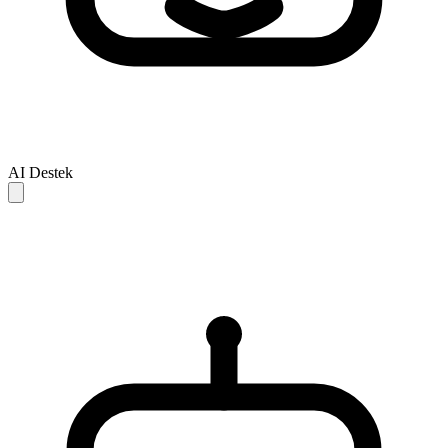
AI Destek
AI yanitlari yalnizca referans icindir ve eksik veya hatali olabilir.
Sorununuz cozulmezse, daha fazla destek icin lutfen insan destek
ekibiyle iletisime gecin.