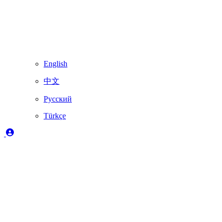
English
中文
Русский
Türkçe
Sık Sorulan Sorular
Skydimo ürünlerini kullanırken sorun yaşarsanız, önce aşağıdaki
çözümlere göz atın. Cevabınızı bulamazsanız, lütfen sayfanın alt
kısmındaki iletişim seçenekleri aracılığıyla destek ekibimizle
iletişime geçin.