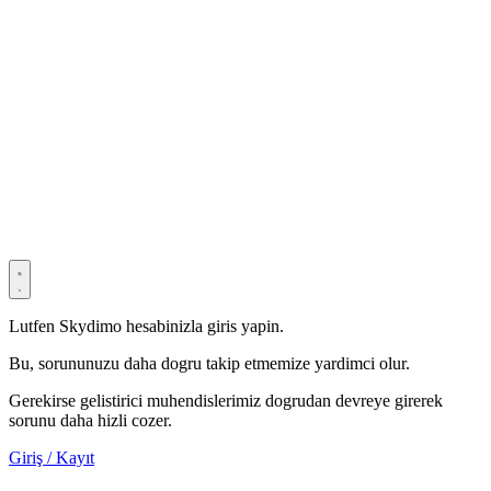
© 2022–2025 Shenzhen Light Universe Technology Co., Ltd. Tüm
hakları saklıdır. ICP No.
粤ICP备2022114534号
Privacy Policy
Terms & Conditions
Security Statement
Lutfen Skydimo hesabinizla giris yapin.
Bu, sorununuzu daha dogru takip etmemize yardimci olur.
Gerekirse gelistirici muhendislerimiz dogrudan devreye girerek
sorunu daha hizli cozer.
Giriş / Kayıt