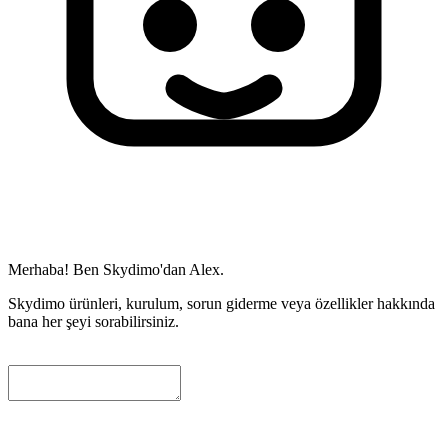
Merhaba! Ben Skydimo'dan Alex.
Skydimo ürünleri, kurulum, sorun giderme veya özellikler hakkında
bana her şeyi sorabilirsiniz.
Size daha fazla yardimci olabilmemiz icin lutfen asagida bir iletisim
e-postasi birakin. Mevcut gorusmeyi otomatik olarak ekleyecegiz ve