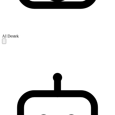
AI Destek
AI yanitlari yalnizca referans icindir ve eksik veya hatali olabilir.
Sorununuz cozulmezse, daha fazla destek icin lutfen insan destek
ekibiyle iletisime gecin.