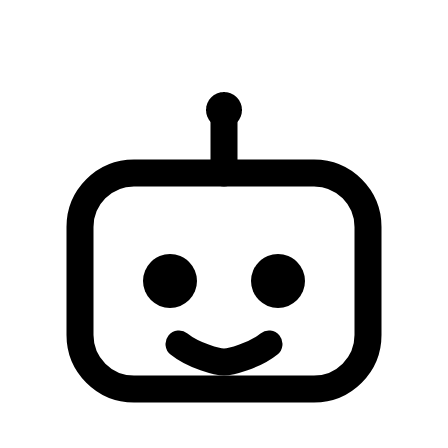
AI yanitlari yalnizca referans icindir ve eksik veya hatali olabilir.
Sorununuz cozulmezse, daha fazla destek icin lutfen insan destek
ekibiyle iletisime gecin.