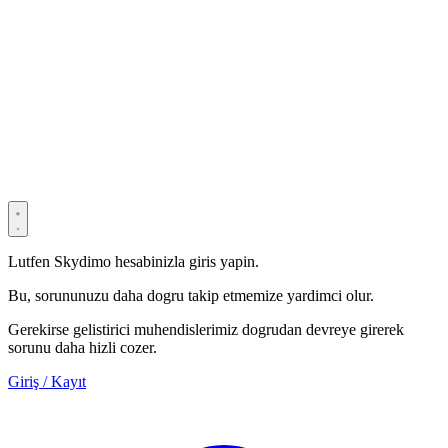
© 2022–2025 Shenzhen Light Universe Technology Co., Ltd. Tüm
hakları saklıdır. ICP No.
粤ICP备2022114534号
Privacy Policy
Terms & Conditions
Security Statement
Lutfen Skydimo hesabinizla giris yapin.
Bu, sorununuzu daha dogru takip etmemize yardimci olur.
Gerekirse gelistirici muhendislerimiz dogrudan devreye girerek
sorunu daha hizli cozer.
Giriş / Kayıt