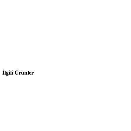
Kişiselleştirilmiş masaüstü aydınlatma
Çeşitler ve Boyutlar
Boyutlar
300 × 800 × 4 mm tek boyut, hem klavye hem de mouse alanını
kaplar.
Yazılımı İndir
Tüm Ürünler
İlgili Ürünler