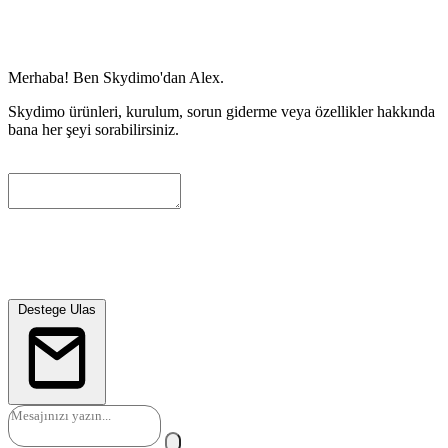
Merhaba! Ben Skydimo'dan Alex.
Skydimo ürünleri, kurulum, sorun giderme veya özellikler hakkında
bana her şeyi sorabilirsiniz.
Size daha fazla yardimci olabilmemiz icin lutfen asagida bir iletisim
e-postasi birakin. Mevcut gorusmeyi otomatik olarak ekleyecegiz ve
muhendislerimiz en kisa surede sizinle iletisime gececektir.
Destege Ulas