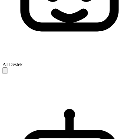
AI Destek
AI yanitlari yalnizca referans icindir ve eksik veya hatali olabilir.
Sorununuz cozulmezse, daha fazla destek icin lutfen insan destek
ekibiyle iletisime gecin.