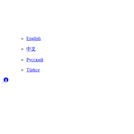
English
中文
Русский
Türkçe
Açıklama
✔️
Skydimo tarafından tam olarak desteklenir
🚨