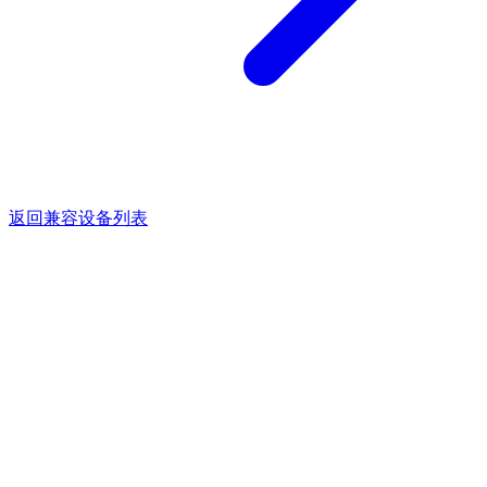
返回兼容设备列表
点亮灵感的每一束光。
关于
产品
支持与服务
媒体
销售热线：
+8618123870246
sales@skydimo.com