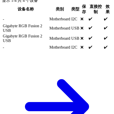
显示
1
-
4
共
4
个设备
保
直接控
效
设备名称
类别
类型
存
制
果
✔️
✔️
-
Motherboard
I2C
❌
Gigabyte RGB Fusion 2
✔️
✔️
Motherboard
USB
❌
USB
Gigabyte RGB Fusion 2
✔️
✔️
Motherboard
USB
❌
USB
✔️
✔️
-
Motherboard
I2C
❌