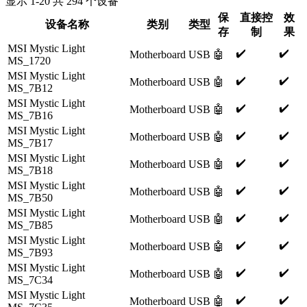
显示
1
-
20
共
294
个设备
保
直接控
效
设备名称
类别
类型
存
制
果
MSI Mystic Light
✔️
✔️
Motherboard
USB
🤖
MS_1720
MSI Mystic Light
✔️
✔️
Motherboard
USB
🤖
MS_7B12
MSI Mystic Light
✔️
✔️
Motherboard
USB
🤖
MS_7B16
MSI Mystic Light
✔️
✔️
Motherboard
USB
🤖
MS_7B17
MSI Mystic Light
✔️
✔️
Motherboard
USB
🤖
MS_7B18
MSI Mystic Light
✔️
✔️
Motherboard
USB
🤖
MS_7B50
MSI Mystic Light
✔️
✔️
Motherboard
USB
🤖
MS_7B85
MSI Mystic Light
✔️
✔️
Motherboard
USB
🤖
MS_7B93
MSI Mystic Light
✔️
✔️
Motherboard
USB
🤖
MS_7C34
MSI Mystic Light
✔️
✔️
Motherboard
USB
🤖