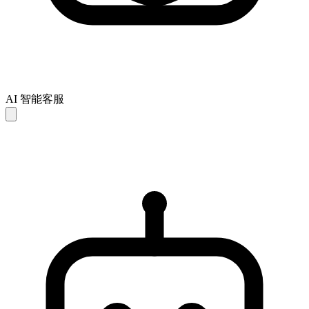
AI 智能客服
AI 回复仅供参考，可能存在不完整或不准确之处。如未能解
决您的问题，建议联系人工客服以获得进一步支持。