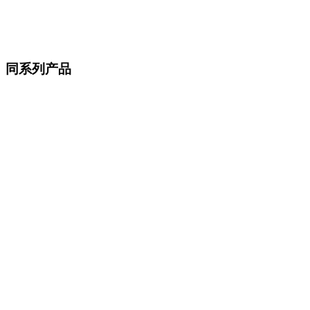
个性化桌面氛围灯效体验
下载控制软件
查看所有产品
同系列产品