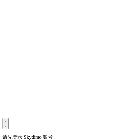
版权所有 © 2022–2025 深圳市光宇宙科技有限公司。保留所有
权利。
粤ICP备2022114534号
Privacy Policy
Terms & Conditions
Security Statement
请先登录 Skydimo 账号