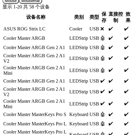
Mouse
Mousemat
显示
1
-
20
共
58
个设备
保
直接控
效
设备名称
类别
类型
存
制
果
✔️
✔️
ASUS ROG Strix LC
Cooler
USB
❌
✔️
✔️
Cooler Master ARGB
LEDStrip
USB
🤖
✔️
✔️
Cooler Master ARGB Gen 2 A1
LEDStrip
USB
🤖
Cooler Master ARGB Gen 2 A1
✔️
✔️
LEDStrip
USB
🤖
V2
Cooler Master ARGB Gen 2 A1
✔️
✔️
LEDStrip
USB
🤖
Mini
✔️
✔️
✔️
Cooler Master ARGB Gen 2 A1
LEDStrip
USB
Cooler Master ARGB Gen 2 A1
✔️
✔️
✔️
LEDStrip
USB
V2
Cooler Master ARGB Gen 2 A1
✔️
✔️
✔️
LEDStrip
USB
Mini
✔️
✔️
Cooler Master MasterKeys Pro S
Keyboard
USB
🤖
✔️
✔️
Cooler Master MasterKeys Pro L
Keyboard
USB
🤖
Cooler Master MasterKeys Pro L
✔️
✔️
Keyboard
USB
🤖