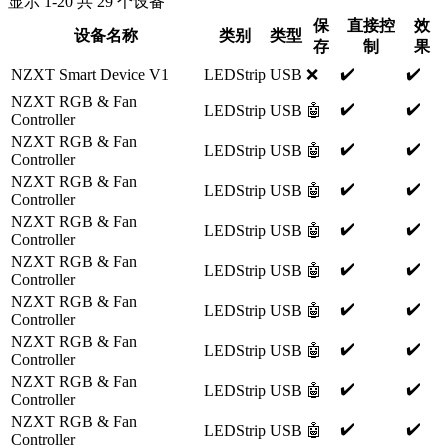
显示
1
-
20
共
29
个设备
保
直接控
效
设备名称
类别
类型
存
制
果
✔️
✔️
NZXT Smart Device V1
LEDStrip
USB
❌
NZXT RGB & Fan
✔️
✔️
LEDStrip
USB
🤖
Controller
NZXT RGB & Fan
✔️
✔️
LEDStrip
USB
🤖
Controller
NZXT RGB & Fan
✔️
✔️
LEDStrip
USB
🤖
Controller
NZXT RGB & Fan
✔️
✔️
LEDStrip
USB
🤖
Controller
NZXT RGB & Fan
✔️
✔️
LEDStrip
USB
🤖
Controller
NZXT RGB & Fan
✔️
✔️
LEDStrip
USB
🤖
Controller
NZXT RGB & Fan
✔️
✔️
LEDStrip
USB
🤖
Controller
NZXT RGB & Fan
✔️
✔️
LEDStrip
USB
🤖
Controller
NZXT RGB & Fan
✔️
✔️
LEDStrip
USB
🤖
Controller