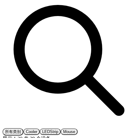
所有类别
Cooler
LEDStrip
Mouse