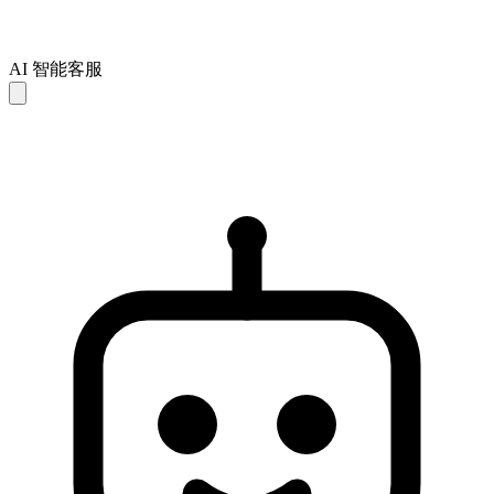
AI 智能客服
AI 回复仅供参考，可能存在不完整或不准确之处。如未能解
决您的问题，建议联系人工客服以获得进一步支持。