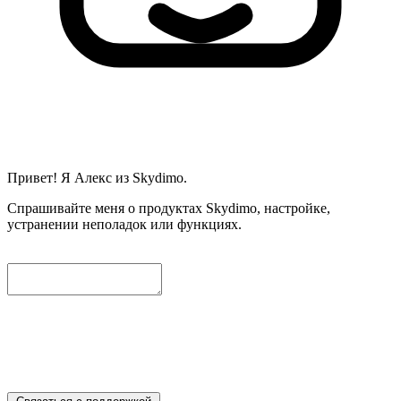
Привет! Я Алекс из Skydimo.
Спрашивайте меня о продуктах Skydimo, настройке,
устранении неполадок или функциях.
Чтобы мы могли помочь вам дальше, пожалуйста, оставьте
ниже контактный email. Мы автоматически приложим
текущий диалог, и наши инженеры свяжутся с вами как
можно скорее.