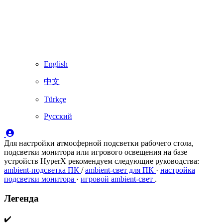
English
中文
Türkçe
Русский
Для настройки атмосферной подсветки рабочего стола,
подсветки монитора или игрового освещения на базе
устройств HyperX рекомендуем следующие руководства:
ambient‑подсветка ПК
/
ambient‑свет для ПК
·
настройка
подсветки монитора
·
игровой ambient‑свет
.
Легенда
✔️