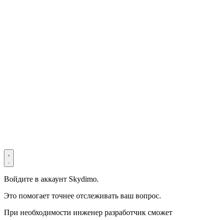
© 2022–2025 Shenzhen Light Universe Technology Co., Ltd. Все
права защищены. ICP №
粤ICP备2022114534号
Privacy Policy
Terms & Conditions
Security Statement
Войдите в аккаунт Skydimo.
Это помогает точнее отслеживать ваш вопрос.
При необходимости инженер разработчик сможет