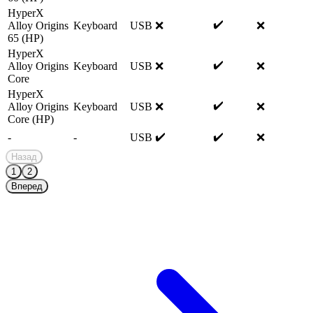
HyperX
✔️
Alloy Origins
Keyboard
USB
❌
❌
65 (HP)
HyperX
✔️
Alloy Origins
Keyboard
USB
❌
❌
Core
HyperX
✔️
Alloy Origins
Keyboard
USB
❌
❌
Core (HP)
✔️
✔️
-
-
USB
❌
Назад
1
2
Вперед