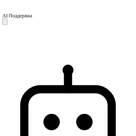
AI Поддержка
Ответы AI предоставляются только для справки и могут быть
неполными или неточными. Если ваш вопрос не решён,
рекомендуем обратиться в службу поддержки для получения
дальнейшей помощи.