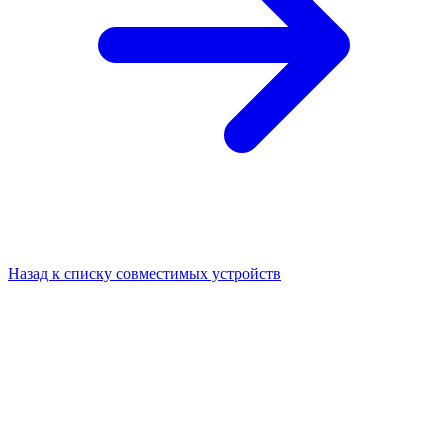
Назад к списку совместимых устройств
Зажигаем каждый луч вдохновения.
О нас
Продукты
Поддержка
Медиа