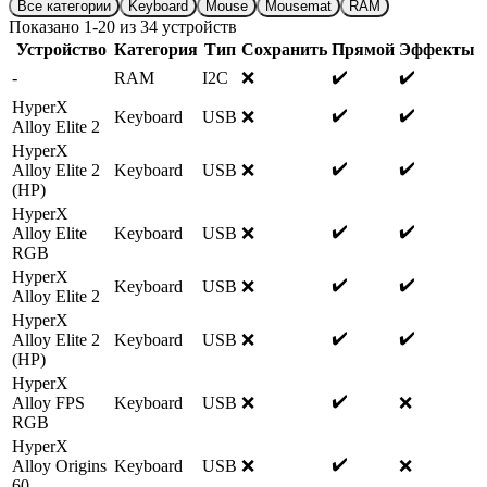
Все категории
Keyboard
Mouse
Mousemat
RAM
Показано
1
-
20
из
34
устройств
Устройство
Категория
Тип
Сохранить
Прямой
Эффекты
✔️
✔️
-
RAM
I2C
❌
HyperX
✔️
✔️
Keyboard
USB
❌
Alloy Elite 2
HyperX
✔️
✔️
Alloy Elite 2
Keyboard
USB
❌
(HP)
HyperX
✔️
✔️
Alloy Elite
Keyboard
USB
❌
RGB
HyperX
✔️
✔️
Keyboard
USB
❌
Alloy Elite 2
HyperX
✔️
✔️
Alloy Elite 2
Keyboard
USB
❌
(HP)
HyperX
✔️
Alloy FPS
Keyboard
USB
❌
❌
RGB
HyperX
✔️
Alloy Origins
Keyboard
USB
❌
❌
60