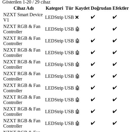
Gösterilen
1
-
20
/
29
cihaz
Cihaz Adı
Kategori
Tür
Kaydet
Doğrudan
Efektler
NZXT Smart Device
✔️
✔️
LEDStrip
USB
❌
V1
NZXT RGB & Fan
✔️
✔️
LEDStrip
USB
🤖
Controller
NZXT RGB & Fan
✔️
✔️
LEDStrip
USB
🤖
Controller
NZXT RGB & Fan
✔️
✔️
LEDStrip
USB
🤖
Controller
NZXT RGB & Fan
✔️
✔️
LEDStrip
USB
🤖
Controller
NZXT RGB & Fan
✔️
✔️
LEDStrip
USB
🤖
Controller
NZXT RGB & Fan
✔️
✔️
LEDStrip
USB
🤖
Controller
NZXT RGB & Fan
✔️
✔️
LEDStrip
USB
🤖
Controller
NZXT RGB & Fan
✔️
✔️
LEDStrip
USB
🤖
Controller
NZXT RGB & Fan
✔️
✔️
LEDStrip
USB
🤖
Controller