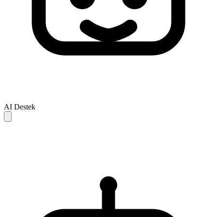
AI Destek
AI yanitlari yalnizca referans icindir ve eksik veya hatali olabilir.
Sorununuz cozulmezse, daha fazla destek icin lutfen insan destek
ekibiyle iletisime gecin.