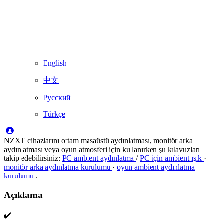
English
中文
Русский
Türkçe
NZXT cihazlarını ortam masaüstü aydınlatması, monitör arka
aydınlatması veya oyun atmosferi için kullanırken şu kılavuzları
takip edebilirsiniz:
PC ambient aydınlatma
/
PC için ambient ışık
·
monitör arka aydınlatma kurulumu
·
oyun ambient aydınlatma
kurulumu
.
Açıklama
✔️