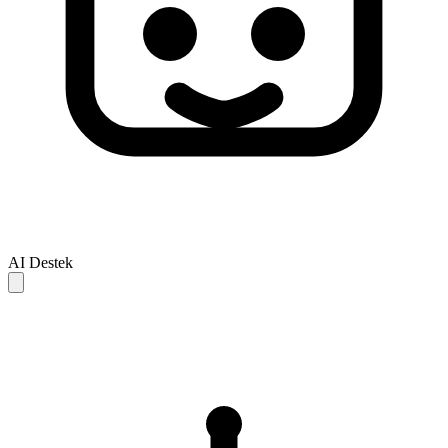
AI Destek
AI yanitlari yalnizca referans icindir ve eksik veya hatali olabilir.
Sorununuz cozulmezse, daha fazla destek icin lutfen insan destek
ekibiyle iletisime gecin.