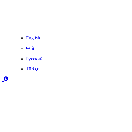
English
中文
Русский
Türkçe
Açıklama
✔️
Skydimo tarafından tam olarak desteklenir
🚨