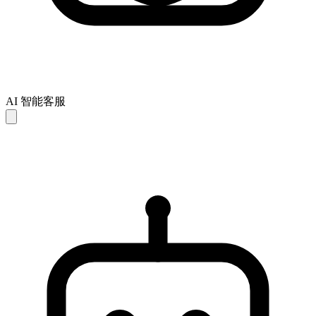
AI 智能客服
AI 回复仅供参考，可能存在不完整或不准确之处。如未能解
决您的问题，建议联系人工客服以获得进一步支持。