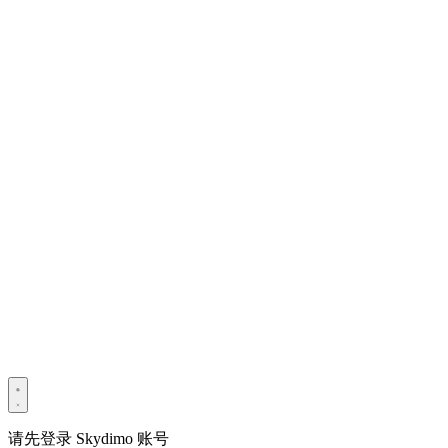
版权所有 © 2022–2025 深圳市光宇宙科技有限公司。保留所有
权利。
粤ICP备2022114534号
Privacy Policy
Terms & Conditions
Security Statement
请先登录 Skydimo 账号